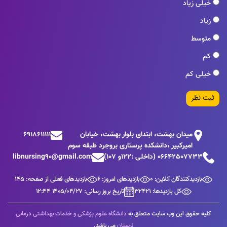
خیلی زیاد
زیاد
متوسط
کم
خیلی کم
ثبت نظر
ميدان بهشت، ابتدای بلوار بهشت، خيابان
6918611111
اميركبير ،دانشكده پرستاری بروجرد طبقه سوم
06642507733 (داخلی :122و 107)
libnursing90@gmail.com
بازدیدکنندگان آنلاین: 0
بازدیدهای امروز: 6
بازدیدهای فعلی از صفحه: 145
کل بازدیدها: 32421
تاریخ بروز رسانی: 1405/04/27 12:44
کلیه حقوق این وب سایت متعلق به
دانشگاه علوم پزشکی و خدمات بهداشتی درمانی
لرستان
می باشد.