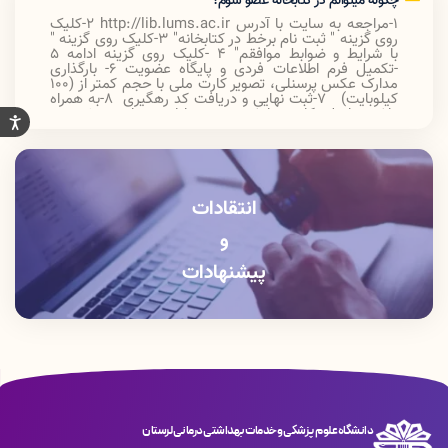
چگونه میتوانم در کتابخانه عضو شوم؟
1-مراجعه به سایت با آدرس
http://lib.lums.ac.ir
2-کلیک
روی گزینه " ثبت نام برخط در کتابخانه
"
3-کلیک روی گزینه "
با شرایط و ضوابط موافقم
"
4 -کلیک روی گزینه ادامه 5
-تکمیل فرم اطلاعات فردی و پایگاه عضویت 6- بارگذاری
مدارک عکس پرسنلی، تصویر کارت ملی با حجم کمتر از (100
کیلوبایت) 7-ثبت نهایی و دریافت کد رهگیری 8-به همراه
داشتن اصل کارت دانشجویی در اولین مراجعه خود به
کتابخانه، جهت تایید نهایی عضویت و تحویل گرفتن کارت
عضویت
انتقادات
و
پیشنهادات
دانشگاه علوم پزشکی و خدمات بهداشتی درمانی لرستان