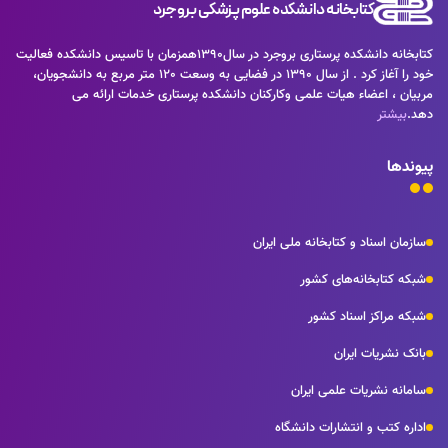
کتابخانه دانشکده علوم پزشکی بروجرد
كتابخانه دانشكده پرستاری بروجرد در سال1390همزمان با تاسيس دانشكده فعاليت
خود را آغاز كرد . از سال 1390 در فضايی به وسعت 120 متر مربع به دانشجويان،
مربيان ، اعضاء هيات علمی وكاركنان دانشكده پرستاری خدمات ارائه می
دهد.
بیشتر
پیوندها
سازمان اسناد و کتابخانه ملی ایران
شبکه کتابخانه‌های کشور
شبکه مراکز اسناد کشور
بانک نشریات ایران
سامانه نشریات علمی ایران
اداره کتب و انتشارات دانشگاه