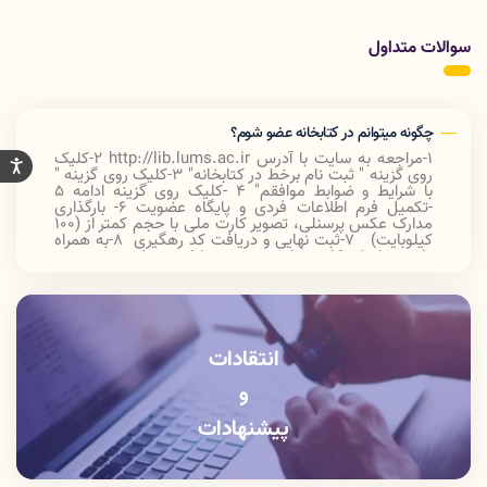
سوالات متداول
چگونه میتوانم در کتابخانه عضو شوم؟
1-مراجعه به سایت با آدرس
http://lib.lums.ac.ir
2-کلیک
روی گزینه " ثبت نام برخط در کتابخانه
"
3-کلیک روی گزینه "
با شرایط و ضوابط موافقم
"
4 -کلیک روی گزینه ادامه 5
-تکمیل فرم اطلاعات فردی و پایگاه عضویت 6- بارگذاری
مدارک عکس پرسنلی، تصویر کارت ملی با حجم کمتر از (100
کیلوبایت) 7-ثبت نهایی و دریافت کد رهگیری 8-به همراه
داشتن اصل کارت دانشجویی در اولین مراجعه خود به
کتابخانه، جهت تایید نهایی عضویت و تحویل گرفتن کارت
عضویت
انتقادات
و
پیشنهادات