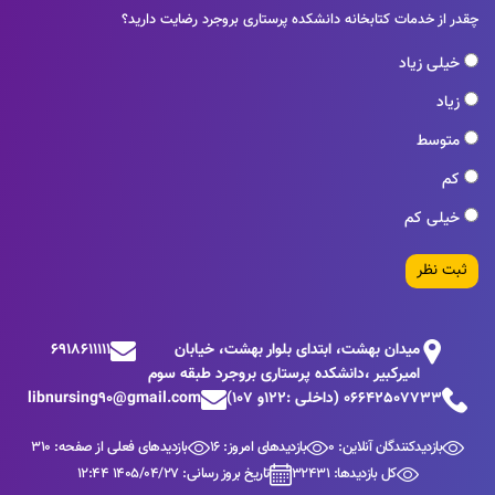
چقدر از خدمات کتابخانه دانشکده پرستاری بروجرد رضایت دارید؟
خیلی زیاد
زیاد
متوسط
کم
خیلی کم
ثبت نظر
ميدان بهشت، ابتدای بلوار بهشت، خيابان
6918611111
اميركبير ،دانشكده پرستاری بروجرد طبقه سوم
06642507733 (داخلی :122و 107)
libnursing90@gmail.com
بازدیدکنندگان آنلاین: 0
بازدیدهای امروز: 16
بازدیدهای فعلی از صفحه: 310
کل بازدیدها: 32431
تاریخ بروز رسانی: 1405/04/27 12:44