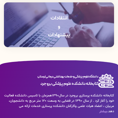
عضویت
انتقادات
و
پیشنهادات
دانشگاه علوم پزشکی و خدمات بهداشتی درمانی لرستان
کتابخانه دانشکده علوم پزشکی بروجرد
كتابخانه دانشكده پرستاری بروجرد در سال1390همزمان با تاسيس دانشكده فعاليت
خود را آغاز كرد . از سال 1390 در فضايی به وسعت 120 متر مربع به دانشجويان،
مربيان ، اعضاء هيات علمی وكاركنان دانشكده پرستاری خدمات ارائه می
دهد.
بیشتر