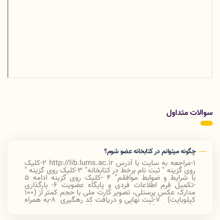
سوالات متداول
چگونه میتوانم در کتابخانه عضو شوم؟
1-مراجعه به سایت با آدرس
http://lib.lums.ac.ir
2-کلیک
روی گزینه " ثبت نام برخط در کتابخانه
"
3-کلیک روی گزینه "
با شرایط و ضوابط موافقم
"
4 -کلیک روی گزینه ادامه 5
-تکمیل فرم اطلاعات فردی و پایگاه عضویت 6- بارگذاری
مدارک عکس پرسنلی، تصویر کارت ملی با حجم کمتر از (100
کیلوبایت) 7-ثبت نهایی و دریافت کد رهگیری 8-به همراه
داشتن اصل کارت دانشجویی در اولین مراجعه خود به
کتابخانه، جهت تایید نهایی عضویت و تحویل گرفتن کارت