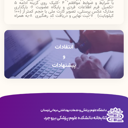
با شرایط و ضوابط موافقم
"
4 -کلیک روی گزینه ادامه 5
-تکمیل فرم اطلاعات فردی و پایگاه عضویت 6- بارگذاری
مدارک عکس پرسنلی، تصویر کارت ملی با حجم کمتر از (100
کیلوبایت) 7-ثبت نهایی و دریافت کد رهگیری 8-به همراه
داشتن اصل کارت دانشجویی در اولین مراجعه خود به
کتابخانه، جهت تایید نهایی عضویت و تحویل گرفتن کارت
عضویت
انتقادات
و
پیشنهادات
دانشگاه علوم پزشکی و خدمات بهداشتی درمانی لرستان
کتابخانه دانشکده علوم پزشکی بروجرد