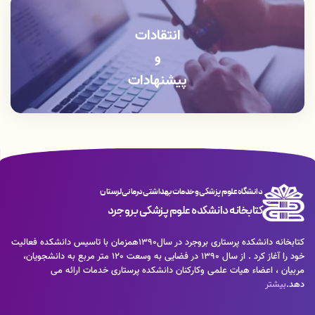
انتقادات
و
پیشنهادات
دانشگاه علوم پزشکی و خدمات بهداشتی درمانی لرستان
کتابخانه دانشکده علوم پزشکی بروجرد
كتابخانه دانشكده پرستاری بروجرد در سال1390همزمان با تاسيس دانشكده فعاليت
خود را آغاز كرد . از سال 1390 در فضايی به وسعت 120 متر مربع به دانشجويان،
مربيان ، اعضاء هيات علمی وكاركنان دانشكده پرستاری خدمات ارائه می
دهد.
بیشتر