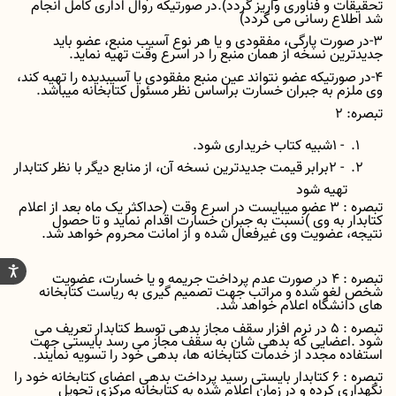
تحقیقات و فناوری واریز گردد
.(
در صورتیکه روال اداری کامل انجام
شد اطلاع رسانی می گردد
(
3-در صورت پارگی، مفقودی و یا هر نوع آسیب منبع، عضو باید
جدیدترین نسخه از همان منبع را در اسرع وقت تهیه نماید
.
4-در صورتیکه عضو نتواند عین منبع مفقودی یا آسیبدیده را تهیه کند،
وی ملزم به جبران خسارت براساس نظر مسئول کتابخانه میباشد
.
تبصره
2 :
1 -
شبیه کتاب خریداری شود
.
2 -
برابر قیمت جدیدترین نسخه آن، از منابع دیگر با نظر کتابدار
تهیه شود
تبصره
3 :
عضو میبایست در اسرع وقت
)
حداکثر یک ماه بعد از اعلام
کتابدار به وی
(
نسبت به جبران خسارت اقدام نماید و تا حصول
نتیجه، عضویت وی غیرفعال شده و از امانت محروم خواهد شد
.
تبصره
4 :
در صورت عدم پرداخت جریمه و یا خسارت، عضویت
شخص لغو شده و مراتب جهت تصمیم گیری به ریاست کتابخانه
های دانشگاه اعلام خواهد شد
.
تبصره
5 :
در نرم افزار سقف مجاز بدهی توسط کتابدار تعریف می
شود
.
اعضایی که بدهی شان به سقف مجاز می رسد بایستی جهت
استفاده مجدد از خدمات کتابخانه ها، بدهی خود را تسویه نمایند
.
تبصره
6 :
کتابدار بایستی رسید پرداخت بدهی اعضای کتابخانه خود را
نگهداری کرده و در زمان اعلام شده به کتابخانه مرکزی تحویل