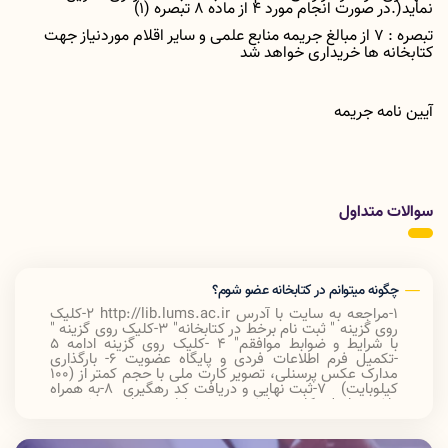
نماید
.)
در صورت انجام مورد
4
از ماده
8
تبصره (1)
تبصره
7 :
از
مبالغ
جریمه
منابع
علمی
و
سایر
اقلام
موردنیاز
جهت
کتابخانه
ها
خریداری
خواهد
شد
آیین نامه جریمه
سوالات متداول
چگونه میتوانم در کتابخانه عضو شوم؟
1-مراجعه به سایت با آدرس
http://lib.lums.ac.ir
2-کلیک
روی گزینه " ثبت نام برخط در کتابخانه
"
3-کلیک روی گزینه "
با شرایط و ضوابط موافقم
"
4 -کلیک روی گزینه ادامه 5
-تکمیل فرم اطلاعات فردی و پایگاه عضویت 6- بارگذاری
مدارک عکس پرسنلی، تصویر کارت ملی با حجم کمتر از (100
کیلوبایت) 7-ثبت نهایی و دریافت کد رهگیری 8-به همراه
داشتن اصل کارت دانشجویی در اولین مراجعه خود به
کتابخانه، جهت تایید نهایی عضویت و تحویل گرفتن کارت
عضویت