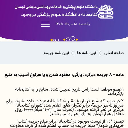
دانشگاه علوم پزشکی و خدمات بهداشتی درمانی لرستان
کتابخانه دانشکده علوم پزشکی بروجرد
یکشنبه 18 مرداد 1405
ورود
صفحه اصلی
آیین نامه ها
آیین نامه جریمه
ماده
8 -
جریمه
دیرکرد،
پارگی،
مفقود
شدن
و
یا
هرنوع
آسیب
به
منبع
1-عضو موظف است راس تاریخ تعیین شده، منابع را به کتابخانه
بازگرداند
.
2-در صورتیکه منبع در تاریخ مقرر به کتابخانه عودت داده نشود، برای
هرروز تاخیر جریمه برابر تعرفه های اعلام شده شورای کتابخانه
مرکزی در نظر گرفته میشود
.
)
تعرفه سال
1403
مبلغ
10000
ریال
معادل هزار تومان به ازای هر روز می باشد
(
تبصره
1 :*
از لیست موجود در کتابخانه برابر مبلغ جریمه کتاب
خریداری شود(
* مبلغ جریمه به حساب اعلام شده از طرف معاونت